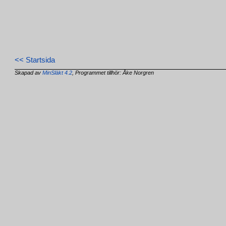
<< Startsida
Skapad av
MinSläkt 4.2
, Programmet tillhör: Åke Norgren