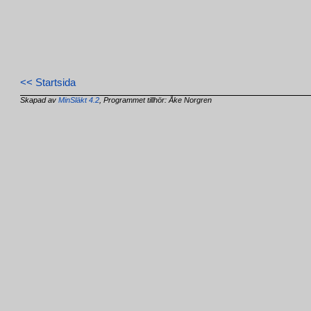
<< Startsida
Skapad av
MinSläkt 4.2
, Programmet tillhör: Åke Norgren