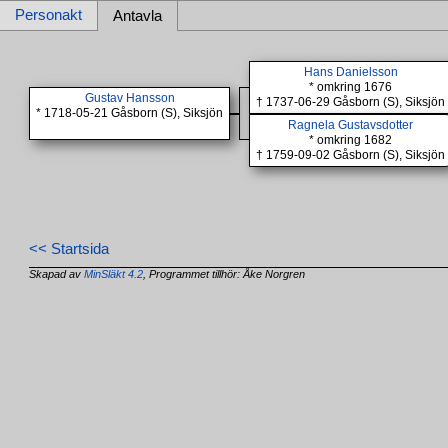
Personakt
Antavla
Hans Danielsson
* omkring 1676
Gustav Hansson
† 1737-06-29 Gåsborn (S), Siksjön
* 1718-05-21 Gåsborn (S), Siksjön
Ragnela Gustavsdotter
* omkring 1682
† 1759-09-02 Gåsborn (S), Siksjön
<< Startsida
Skapad av
MinSläkt 4.2
, Programmet tillhör: Åke Norgren