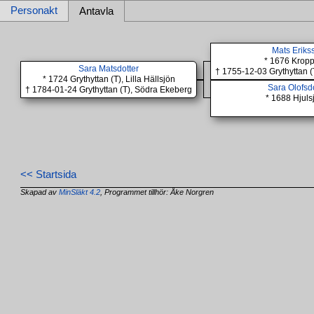
Personakt
Antavla
Mats Eriks
* 1676 Kropp
Sara Matsdotter
† 1755-12-03 Grythyttan 
* 1724 Grythyttan (T), Lilla Hällsjön
Sara Olofsd
† 1784-01-24 Grythyttan (T), Södra Ekeberg
* 1688 Hjulsj
<< Startsida
Skapad av
MinSläkt 4.2
, Programmet tillhör: Åke Norgren