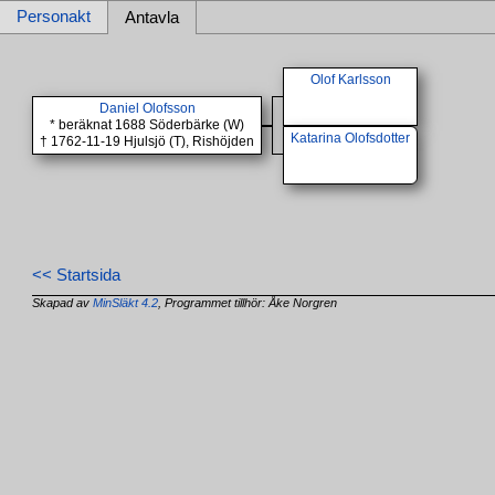
Personakt
Antavla
Olof Karlsson
Daniel Olofsson
* beräknat 1688 Söderbärke (W)
Katarina Olofsdotter
† 1762-11-19 Hjulsjö (T), Rishöjden
<< Startsida
Skapad av
MinSläkt 4.2
, Programmet tillhör: Åke Norgren