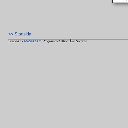
<< Startsida
Skapad av
MinSläkt 4.2
, Programmet tillhör: Åke Norgren