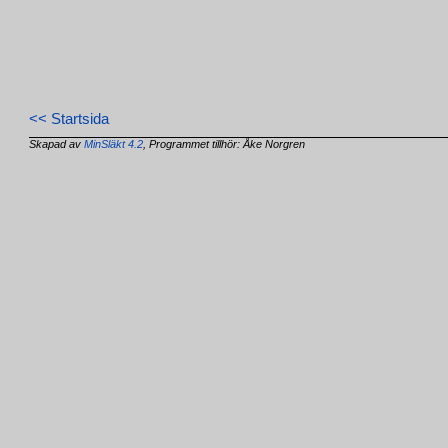
<< Startsida
Skapad av
MinSläkt 4.2
, Programmet tillhör: Åke Norgren