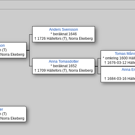
Anders Svensson
* beräknat 1646
† 1726 Hällefors (T), Norra Ekeberg
son
n (T)
Tomas Måns
, Norra Ekeberg
* omkring 1600 Häll
Anna Tomasdotter
† 1676-03-12 Hälle
* beräknat 1652
Anna Er
† 1709 Hällefors (T), Norra Ekeberg
† 1684-03-16 Hälle
er
n (T)
, Norra Ekeberg