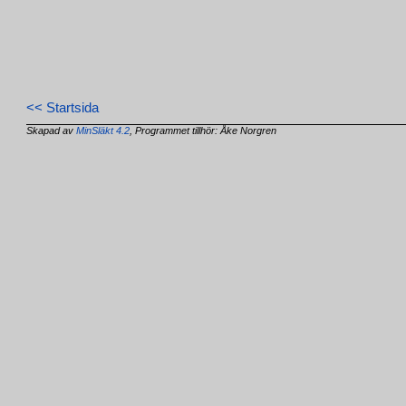
<< Startsida
Skapad av
MinSläkt 4.2
, Programmet tillhör: Åke Norgren