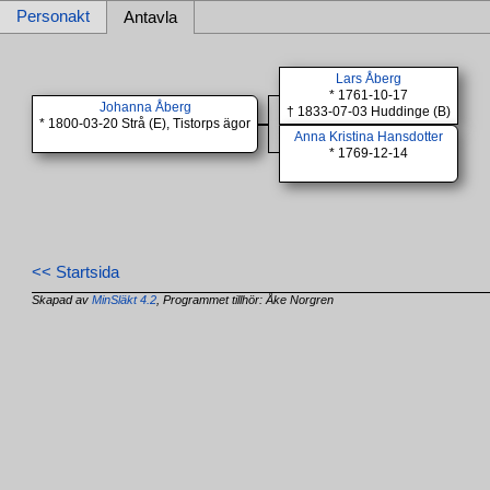
Personakt
Antavla
Lars Åberg
* 1761-10-17
Johanna Åberg
† 1833-07-03 Huddinge (B)
* 1800-03-20 Strå (E), Tistorps ägor
Anna Kristina Hansdotter
* 1769-12-14
<< Startsida
Skapad av
MinSläkt 4.2
, Programmet tillhör: Åke Norgren