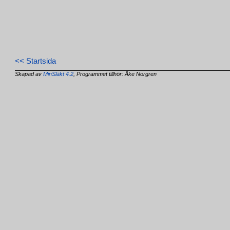
<< Startsida
Skapad av
MinSläkt 4.2
, Programmet tillhör: Åke Norgren