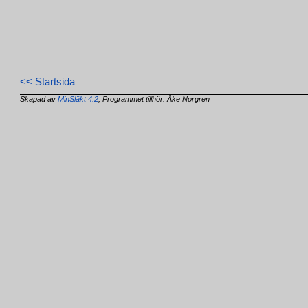
<< Startsida
Skapad av
MinSläkt 4.2
, Programmet tillhör: Åke Norgren