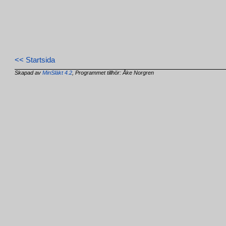
<< Startsida
Skapad av
MinSläkt 4.2
, Programmet tillhör: Åke Norgren