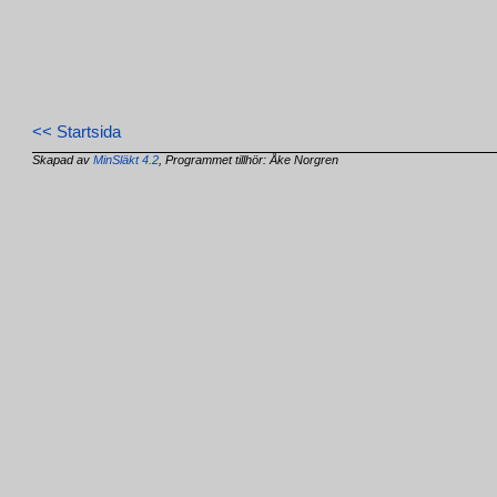
<< Startsida
Skapad av
MinSläkt 4.2
, Programmet tillhör: Åke Norgren