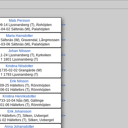
Mats Persson
09-14 Ljusnarsberg (T), Älvhöjden
>>
-04-02 Säfsnäs (W), Palahöjden
Maria Hansdotter
 Säfsnäs (W), Gravendal, Långmossen
>>
-03-06 Säfsnäs (W), Palahöjden
Johan Nilsson
11-24 Ljusnarsberg (T), Kyrkviken
>>
† 1801 Ljusnarsberg (T)
Kristina Nilsdotter
 1735-02-02 Grangärde (W)
>>
† 1793 Ljusnarsberg (T)
Erik Nilsson
09-25 Hällefors (T), Rönnhöjden
>>
06-01 Hällefors (T), Rönnhöjden
Kristina Henriksdotter
733-10-04 Nås (W), Gällinge
>>
01-06 Hällefors (T), Rönnhöjden
Erik Johansson
 Hällefors (T), Silken, Uvberget
>>
-02 Hällefors (T), Silken, Uvberget
Anna Johansdotter