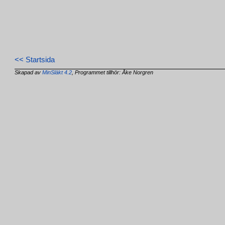
<< Startsida
Skapad av
MinSläkt 4.2
, Programmet tillhör: Åke Norgren