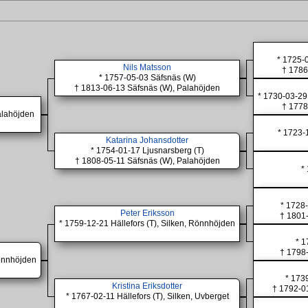
* 1725-
Nils Matsson
† 1786
* 1757-05-03 Säfsnäs (W)
† 1813-06-13 Säfsnäs (W), Palahöjden
* 1730-03-29
† 1778
alahöjden
* 1723-
Katarina Johansdotter
* 1754-01-17 Ljusnarsberg (T)
† 1808-05-11 Säfsnäs (W), Palahöjden
*
* 1728-
Peter Eriksson
† 1801-
* 1759-12-21 Hällefors (T), Silken, Rönnhöjden
* 1
† 1798-
Rönnhöjden
* 1739
Kristina Eriksdotter
† 1792-01
* 1767-02-11 Hällefors (T), Silken, Uvberget