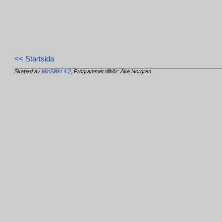
<< Startsida
Skapad av
MinSläkt 4.2
, Programmet tillhör: Åke Norgren