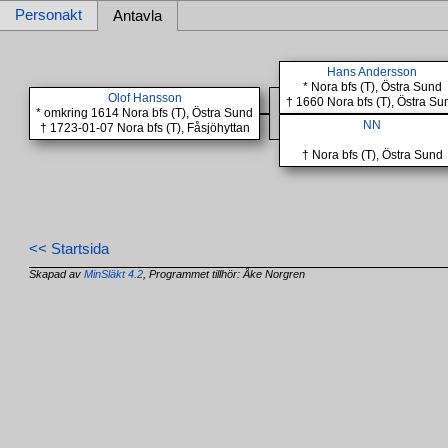
Personakt
Antavla
Hans Andersson
* Nora bfs (T), Östra Sund
Olof Hansson
† 1660 Nora bfs (T), Östra Su
* omkring 1614 Nora bfs (T), Östra Sund
NN
† 1723-01-07 Nora bfs (T), Fåsjöhyttan
† Nora bfs (T), Östra Sund
<< Startsida
Skapad av
MinSläkt 4.2
, Programmet tillhör: Åke Norgren