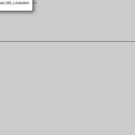
näs (W), Lövkullen
>>