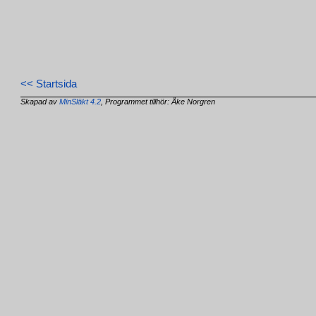
<< Startsida
Skapad av
MinSläkt 4.2
, Programmet tillhör: Åke Norgren