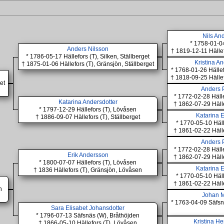
Nils An
* 1758-01-04
Anders Nilsson
† 1819-12-11 Hällef
* 1786-05-17 Hällefors (T), Silken, Ställberget
Kristina A
† 1875-01-06 Hällefors (T), Gränsjön, Ställberget
* 1768-01-26 Hällef
† 1818-09-25 Hällef
et
Anders 
* 1772-02-28 Häll
Katarina Andersdotter
† 1862-07-29 Häll
* 1797-12-29 Hällefors (T), Lövåsen
Katarina E
† 1886-09-07 Hällefors (T), Ställberget
* 1770-05-10 Häll
† 1861-02-22 Häll
Anders 
* 1772-02-28 Häll
Erik Andersson
† 1862-07-29 Häll
* 1800-07-07 Hällefors (T), Lövåsen
Katarina E
† 1836 Hällefors (T), Gränsjön, Lövåsen
* 1770-05-10 Häll
† 1861-02-22 Häll
n
Johan 
* 1763-04-09 Säfsn
Sara Elisabet Johansdotter
* 1796-07-13 Säfsnäs (W), Bråthöjden
Kristina He
† 1866-05-10 Hällefors (T), Lövåsen