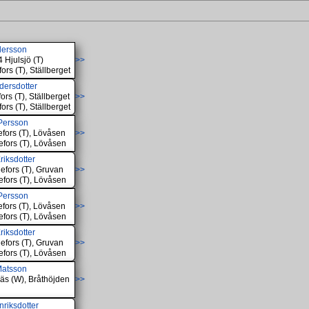
dersson
 Hjulsjö (T)
>>
ors (T), Ställberget
ndersdotter
ors (T), Ställberget
>>
ors (T), Ställberget
Persson
efors (T), Lövåsen
>>
efors (T), Lövåsen
riksdotter
efors (T), Gruvan
>>
efors (T), Lövåsen
Persson
efors (T), Lövåsen
>>
efors (T), Lövåsen
riksdotter
efors (T), Gruvan
>>
efors (T), Lövåsen
Matsson
äs (W), Bråthöjden
>>
nriksdotter