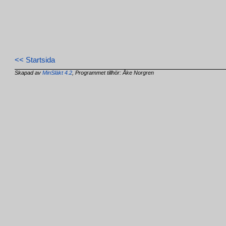
<< Startsida
Skapad av
MinSläkt 4.2
, Programmet tillhör: Åke Norgren