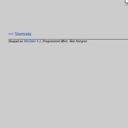
<< Startsida
Skapad av
MinSläkt 4.2
, Programmet tillhör: Åke Norgren