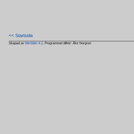
<< Startsida
Skapad av
MinSläkt 4.2
, Programmet tillhör: Åke Norgren