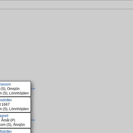
masson
 (S), Omsjön
>>
n (S), Lönnhöjden
nsdotter
t 1667
n (S), Lönnhöjden
agrell
 Åmål (P)
>>
rn (S), Älvsjön
fsdotter