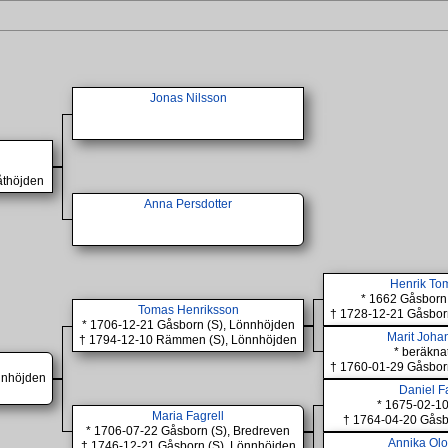
Jonas Nilsson
åthöjden
Anna Persdotter
Henrik To
* 1662 Gåsborn
Tomas Henriksson
† 1728-12-21 Gåsbor
* 1706-12-21 Gåsborn (S), Lönnhöjden
Marit Joha
† 1794-12-10 Rämmen (S), Lönnhöjden
* beräkna
† 1760-01-29 Gåsbor
nnhöjden
Daniel F
* 1675-02-10
Maria Fagrell
† 1764-04-20 Gåsbo
* 1706-07-22 Gåsborn (S), Bredreven
Annika Olo
† 1746-12-21 Gåsborn (S), Lönnhöjden