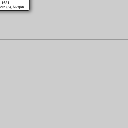
t 1681
rn (S), Älvsjön