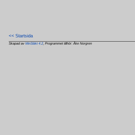
<< Startsida
Skapad av
MinSläkt 4.2
, Programmet tillhör: Åke Norgren