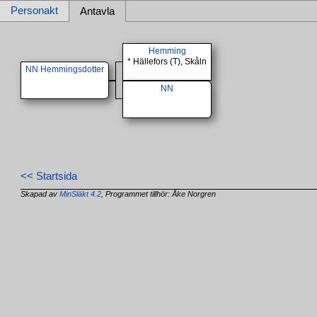
Personakt
Antavla
Hemming
* Hällefors (T), Skåln
NN Hemmingsdotter
NN
<< Startsida
Skapad av
MinSläkt 4.2
, Programmet tillhör: Åke Norgren