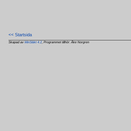
<< Startsida
Skapad av
MinSläkt 4.2
, Programmet tillhör: Åke Norgren