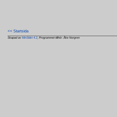
<< Startsida
Skapad av
MinSläkt 4.2
, Programmet tillhör: Åke Norgren