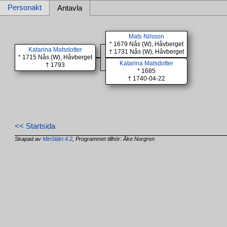
Personakt
Antavla
Mats Nilsson
* 1679 Nås (W), Håvberget
Katarina Matsdotter
† 1731 Nås (W), Håvberget
* 1715 Nås (W), Håvberget
Katarina Matsdotter
† 1793
* 1685
† 1740-04-22
<< Startsida
Skapad av
MinSläkt 4.2
, Programmet tillhör: Åke Norgren