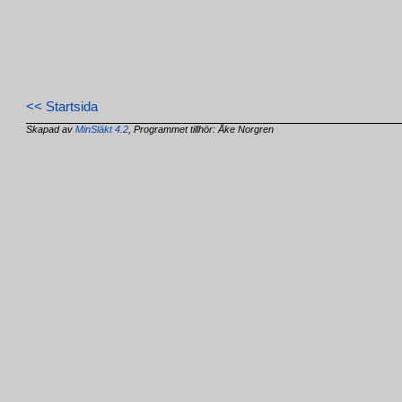
<< Startsida
Skapad av
MinSläkt 4.2
, Programmet tillhör: Åke Norgren