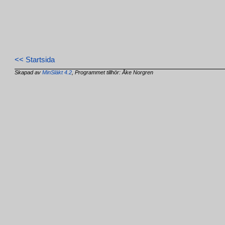
<< Startsida
Skapad av
MinSläkt 4.2
, Programmet tillhör: Åke Norgren