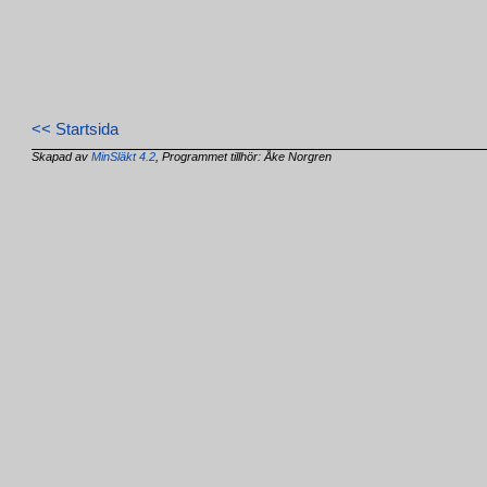
<< Startsida
Skapad av
MinSläkt 4.2
, Programmet tillhör: Åke Norgren