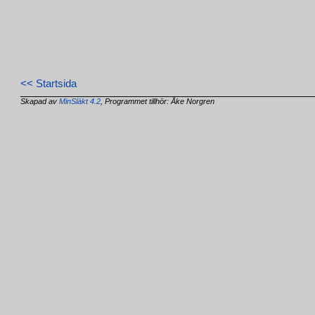
<< Startsida
Skapad av
MinSläkt 4.2
, Programmet tillhör: Åke Norgren