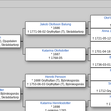
Olof
Jakob Olofsson Balung
* 1686
Anna J
† 1771-06-02 Grythyttan (T), Skräddartorp
n
† 1721-05-12 
T), Djupdalen
, Skräddartorp
Katarina Olofsdotter
† 1701-04-18 
* 1687
B
† 1768-05
† 1736-03-01 
Henrik Persson
* 1688 Grythyttan (T), Björskogsnäs
Si
† 1753-06-03 Grythyttan (T), Björskogsnäs
ter
† 1712 Gry
, Björskogsnäs
, Skräddartorp
Katarina Henriksdotter
† 1
* 1698
† omkring 1765