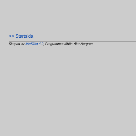
<< Startsida
Skapad av
MinSläkt 4.2
, Programmet tillhör: Åke Norgren