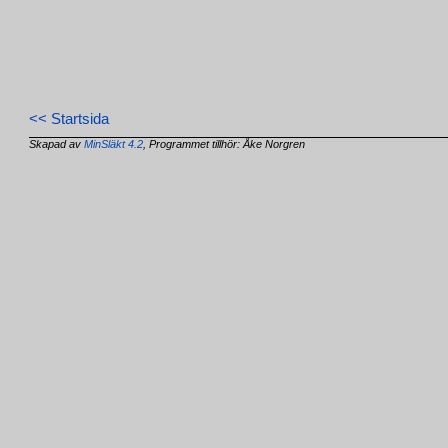
<< Startsida
Skapad av
MinSläkt 4.2
, Programmet tillhör: Åke Norgren