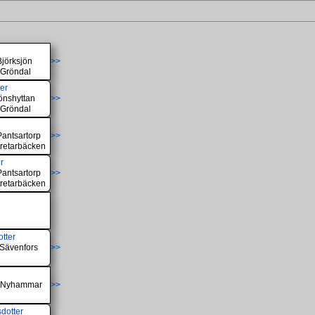
Björksjön
>>
 Gröndal
ter
Jönshyttan
>>
 Gröndal
Pantsartorp
>>
tretarbäcken
r
Pantsartorp
>>
tretarbäcken
tter
 Sävenfors
>>
, Nyhammar
>>
dotter