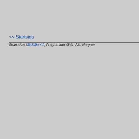
<< Startsida
Skapad av
MinSläkt 4.2
, Programmet tillhör: Åke Norgren