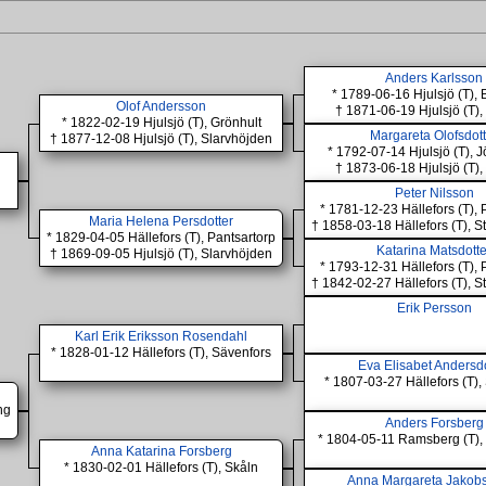
Anders Karlsson
* 1789-06-16 Hjulsjö (T), 
Olof Andersson
† 1871-06-19 Hjulsjö (T),
* 1822-02-19 Hjulsjö (T), Grönhult
Margareta Olofsdot
† 1877-12-08 Hjulsjö (T), Slarvhöjden
* 1792-07-14 Hjulsjö (T), 
† 1873-06-18 Hjulsjö (T),
Peter Nilsson
* 1781-12-23 Hällefors (T), 
Maria Helena Persdotter
† 1858-03-18 Hällefors (T), S
* 1829-04-05 Hällefors (T), Pantsartorp
Katarina Matsdotte
† 1869-09-05 Hjulsjö (T), Slarvhöjden
* 1793-12-31 Hällefors (T), 
† 1842-02-27 Hällefors (T), S
Erik Persson
Karl Erik Eriksson Rosendahl
* 1828-01-12 Hällefors (T), Sävenfors
Eva Elisabet Andersdo
* 1807-03-27 Hällefors (T),
ng
Anders Forsberg
* 1804-05-11 Ramsberg (T)
Anna Katarina Forsberg
* 1830-02-01 Hällefors (T), Skåln
Anna Margareta Jakobs