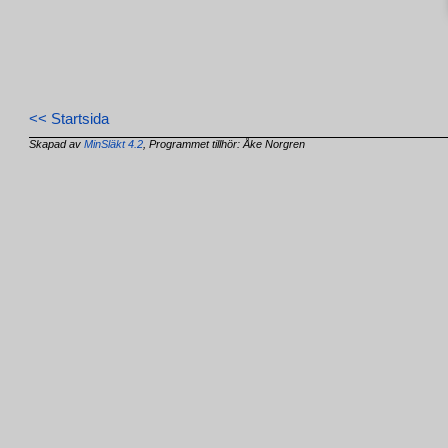
<< Startsida
Skapad av
MinSläkt 4.2
, Programmet tillhör: Åke Norgren