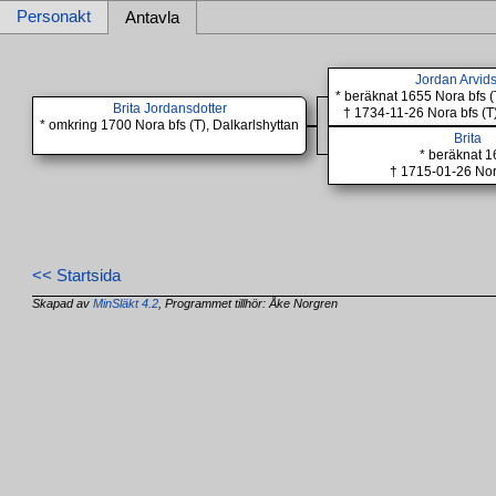
Personakt
Antavla
Jordan Arvid
* beräknat 1655 Nora bfs (
Brita Jordansdotter
† 1734-11-26 Nora bfs (T)
* omkring 1700 Nora bfs (T), Dalkarlshyttan
Brita
* beräknat 
† 1715-01-26 Nora
<< Startsida
Skapad av
MinSläkt 4.2
, Programmet tillhör: Åke Norgren