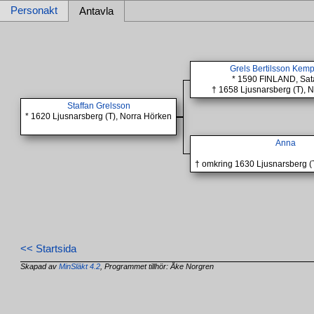
Personakt
Antavla
Grels Bertilsson Kem
* 1590 FINLAND, Sat
† 1658 Ljusnarsberg (T), 
Staffan Grelsson
* 1620 Ljusnarsberg (T), Norra Hörken
Anna
† omkring 1630 Ljusnarsberg (
<< Startsida
Skapad av
MinSläkt 4.2
, Programmet tillhör: Åke Norgren