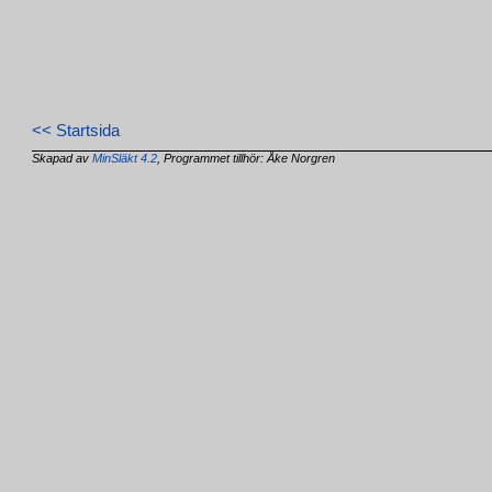
<< Startsida
Skapad av
MinSläkt 4.2
, Programmet tillhör: Åke Norgren