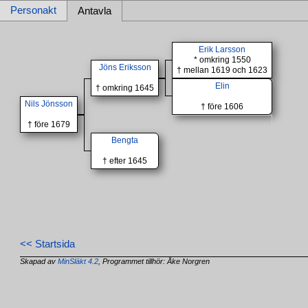
Personakt
Antavla
Erik Larsson
* omkring 1550
Jöns Eriksson
† mellan 1619 och 1623
Elin
† omkring 1645
Nils Jönsson
† före 1606
† före 1679
Bengta
† efter 1645
<< Startsida
Skapad av
MinSläkt 4.2
, Programmet tillhör: Åke Norgren