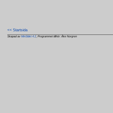
<< Startsida
Skapad av
MinSläkt 4.2
, Programmet tillhör: Åke Norgren