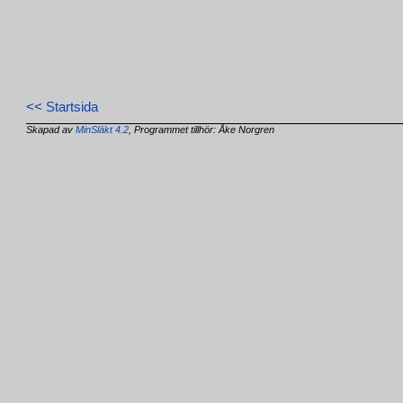
<< Startsida
Skapad av
MinSläkt 4.2
, Programmet tillhör: Åke Norgren