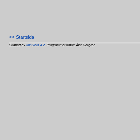
<< Startsida
Skapad av
MinSläkt 4.2
, Programmet tillhör: Åke Norgren