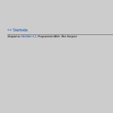
<< Startsida
Skapad av
MinSläkt 4.2
, Programmet tillhör: Åke Norgren