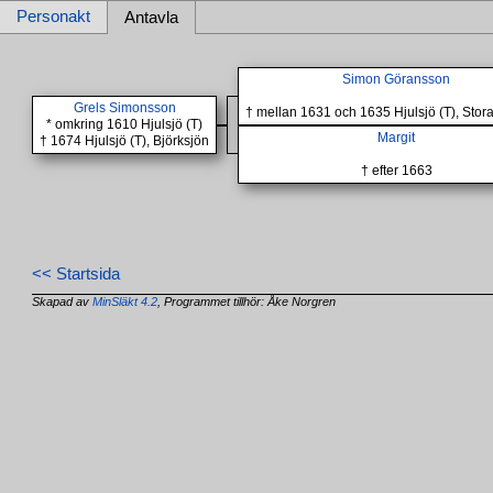
Personakt
Antavla
Simon Göransson
Grels Simonsson
† mellan 1631 och 1635 Hjulsjö (T), Stor
* omkring 1610 Hjulsjö (T)
Margit
† 1674 Hjulsjö (T), Björksjön
† efter 1663
<< Startsida
Skapad av
MinSläkt 4.2
, Programmet tillhör: Åke Norgren