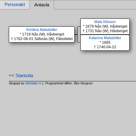
Personakt
Antavla
Mats Nilsson
* 1679 Nås (W), Håvberget
Kristina Matsdotter
† 1731 Nås (W), Håvberget
* 1719 Nås (W), Håvberget
Katarina Matsdotter
† 1762-08-01 Säfsnäs (W), Fäbofallet
* 1685
† 1740-04-22
<< Startsida
Skapad av
MinSläkt 4.2
, Programmet tillhör: Åke Norgren