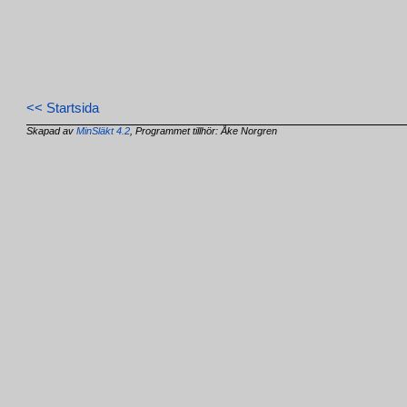
<< Startsida
Skapad av
MinSläkt 4.2
, Programmet tillhör: Åke Norgren