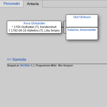
Personakt
Antavla
Olof Olofsson
Anna Olofsdotter
* 1705 Grythyttan (T), Karstenshult
Katarina Johansdotter
† 1782-09-16 Hällefors (T), Lilla Sirsjön
<< Startsida
Skapad av
MinSläkt 4.2
, Programmet tillhör: Åke Norgren