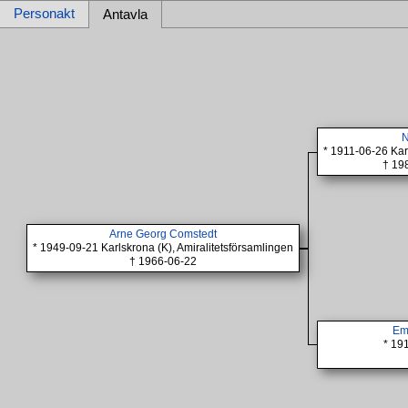
Personakt
Antavla
N
* 1911-06-26 Kar
† 19
Arne Georg Comstedt
* 1949-09-21 Karlskrona (K), Amiralitetsförsamlingen
† 1966-06-22
Em
* 19