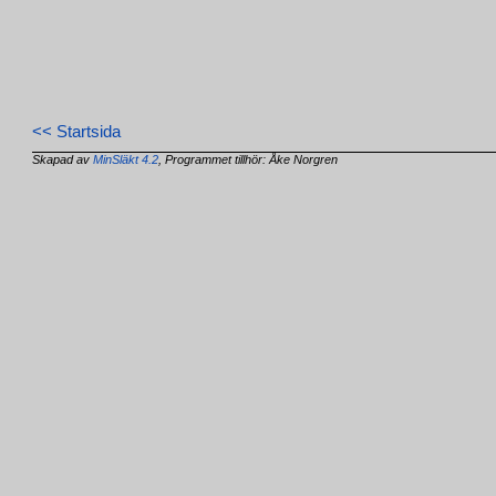
<< Startsida
Skapad av
MinSläkt 4.2
, Programmet tillhör: Åke Norgren