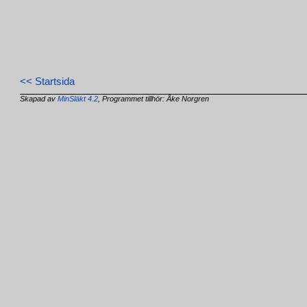
<< Startsida
Skapad av
MinSläkt 4.2
, Programmet tillhör: Åke Norgren