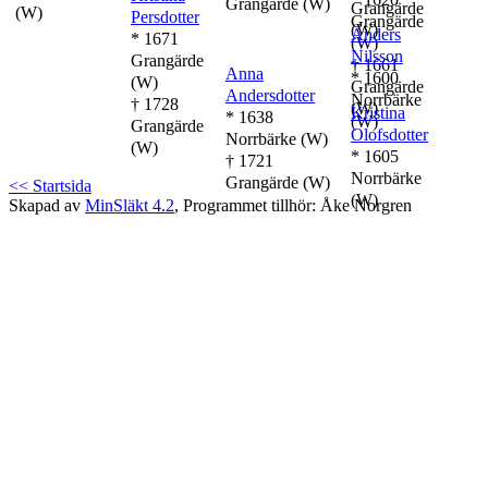
Grangärde (W)
Grangärde
(W)
Persdotter
Grangärde
(W)
Anders
* 1671
(W)
Nilsson
Grangärde
† 1661
Anna
* 1600
(W)
Grangärde
Andersdotter
Norrbärke
† 1728
(W)
Kristina
* 1638
(W)
Grangärde
Olofsdotter
Norrbärke (W)
(W)
* 1605
† 1721
Norrbärke
Grangärde (W)
<< Startsida
(W)
Skapad av
MinSläkt 4.2
, Programmet tillhör: Åke Norgren