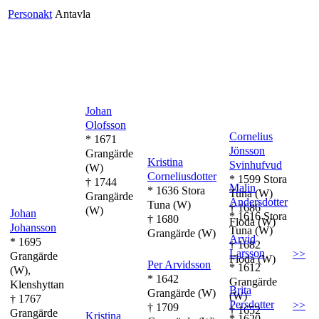
Personakt
Antavla
Johan
Olofsson
Cornelius
* 1671
Jönsson
Grangärde
Kristina
Svinhufvud
(W)
Corneliusdotter
* 1599 Stora
† 1744
Malin
* 1636 Stora
Tuna (W)
Grangärde
Andersdotter
Tuna (W)
† 1686
(W)
Johan
* 1616 Stora
† 1680
Floda (W)
Johansson
Tuna (W)
Grangärde (W)
Arvid
* 1695
† 1682
Larsson
>>
Grangärde
Floda (W)
Per Arvidsson
* 1612
(W),
* 1642
Grangärde
Klenshyttan
Brita
Grangärde (W)
(W)
† 1767
Persdotter
>>
† 1709
† 1652
Grangärde
Kristina
* 1620