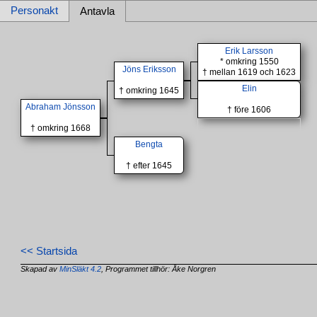
Personakt
Antavla
Erik Larsson
* omkring 1550
Jöns Eriksson
† mellan 1619 och 1623
Elin
† omkring 1645
Abraham Jönsson
† före 1606
† omkring 1668
Bengta
† efter 1645
<< Startsida
Skapad av
MinSläkt 4.2
, Programmet tillhör: Åke Norgren